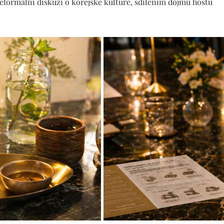
formální diskuzí o korejské kultuře, sdílením dojmů hostů 