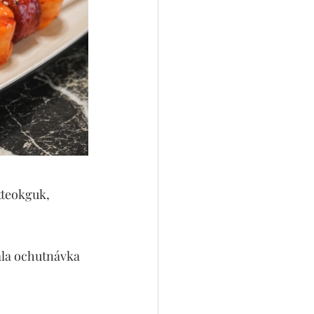
tteokguk, 
ala ochutnávka 