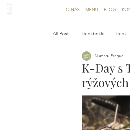
O NÁS
MENU
BLOG
KO
All Posts
tteokbokki
tteok
Numaru Prague
K-Day s 
rýžových