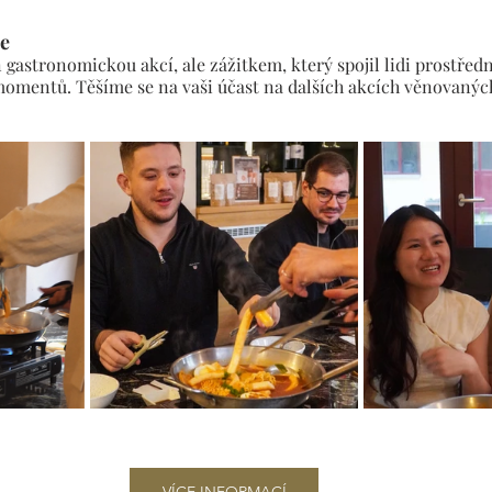
je
 gastronomickou akcí, ale zážitkem, který spojil lidi prostředni
omentů. Těšíme se na vaši účast na dalších akcích věnovanýc
VÍCE INFORMACÍ