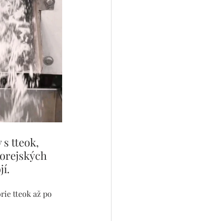
s tteok, 
korejských 
í. 
rie tteok až po 