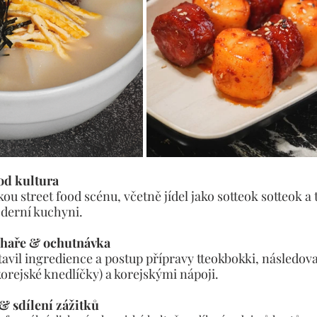
ood kultura
skou street food scénu, včetně jídel jako sotteok sotteok a 
oderní kuchyni.
chaře & ochutnávka
avil ingredience a postup přípravy tteokbokki, následov
rejské knedlíčky) a korejskými nápoji.
& sdílení zážitků