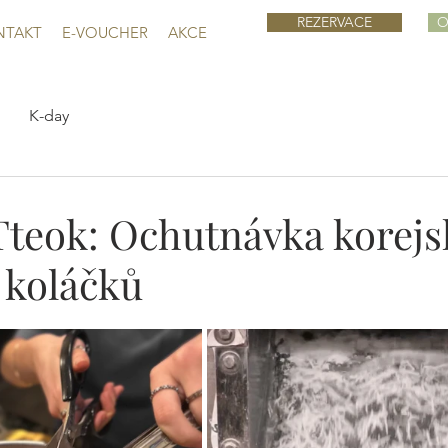
REZERVACE
O
NTAKT
E-VOUCHER
AKCE
K-day
Tteok: Ochutnávka korej
 koláčků