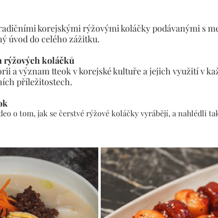
 tradičními korejskými rýžovými koláčky podávanými s m
ný úvod do celého zážitku.
h rýžových koláčků
orii a význam tteok v korejské kultuře a jejich využití v k
ních příležitostech.
eok
deo o tom, jak se čerstvé rýžové koláčky vyrábějí, a nahlédli ta