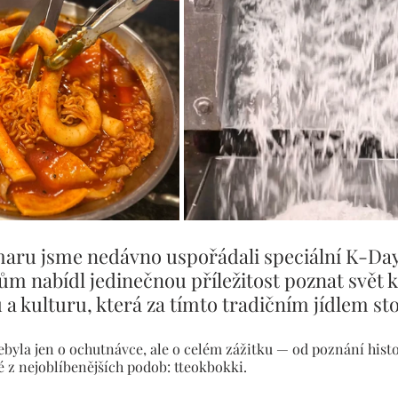
aru jsme nedávno uspořádali speciální K-Day 
ům nabídl jedinečnou příležitost poznat svět 
a kulturu, která za tímto tradičním jídlem stoj
ebyla jen o ochutnávce, ale o celém zážitku — od poznání histo
é z nejoblíbenějších podob: tteokbokki.