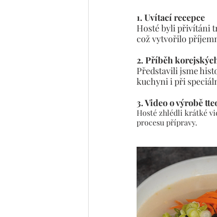
1. Uvítací recepce
Hosté byli přivítáni
což vytvořilo příjem
2. Příběh korejskýc
Představili jsme hist
kuchyni i při speciál
3. Video o výrobě tt
Hosté zhlédli krátké vi
procesu přípravy.