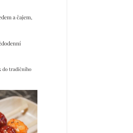
edem a čajem, 
aždodenní 
k do tradičního 