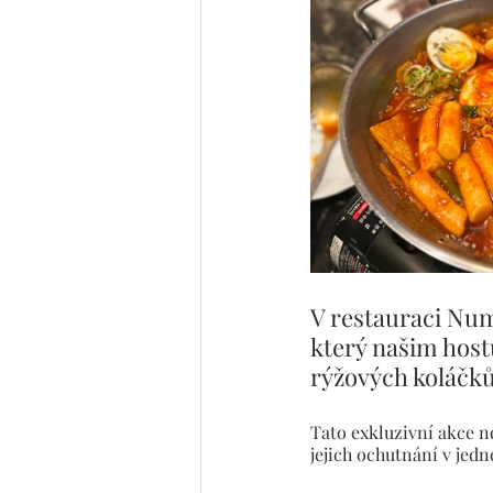
V restauraci Num
který našim host
rýžových koláčků 
Tato exkluzivní akce n
jejich ochutnání v jedn