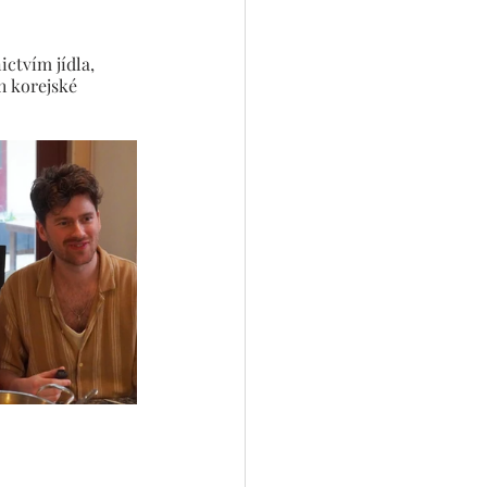
ctvím jídla, 
h korejské 