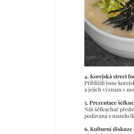
4. Korejská street f
Přiblížili jsme korej
a jejich význam v m
5. Prezentace šéfku
Náš šéfkuchař předst
podávaná s mandu (ko
6. Kulturní diskuze 