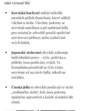
také výrazně liší:
Korejská kuchyně
 nabízí několik 
menších příloh (banchan), které sdílejí 
všichni u stolu. Všechny pokrmy se 
servírují najednou a při nabírání jídla 
pro ostatní je zdvořilé použít společné 
servírovací příbory nebo zadní část 
svých hůlek.
Japonské stolování
 obvykle zahrnuje 
individuální porce – rýže, polévka a 
přílohy jsou podávány zvlášť. Ve 
formálním prostředí se rýže často 
servíruje až na závěr jídla, nikoli na 
začátku.
Čínská jídla 
se obvykle podávají ve stylu 
„rodinného stolu“, kdy jsou pokrmy 
umístěny uprostřed a každý si nabírá dle 
chuti.