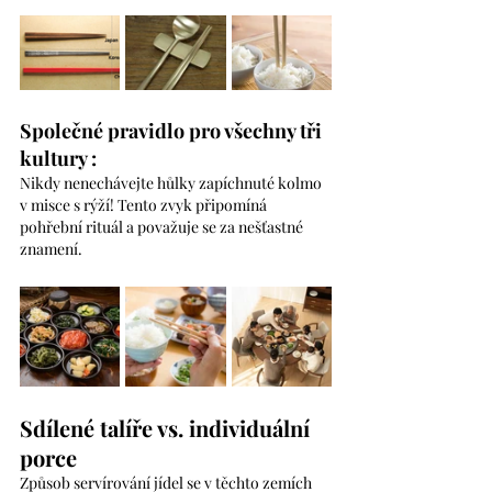
Společné pravidlo pro všechny tři 
kultury : 
Nikdy nenechávejte hůlky zapíchnuté kolmo 
v misce s rýží! Tento zvyk připomíná 
pohřební rituál a považuje se za nešťastné 
znamení.
Sdílené talíře vs. individuální 
porce
Způsob servírování jídel se v těchto zemích 