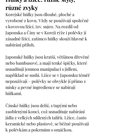
různé zvyky
Korejské hůlky jsou dlouhé, ploché a 
vyrobené z kovu. Vždy se používají společně 
s kovovou lžící, tzv. sujeo. Na rozdíl od 
Japonska a Číny se v Koreji rýže i polévky jí 
zásadně lžící, zatímco hůlky slouží hlavně k 
nabírání příloh. 
Japonské hůlky jsou kratší, většinou dřevěné 
nebo bambusové, a mají tenké špičky, které 
usnadňují jemnou manipulaci s jídlem, 
například se sushi. Lžíce se v Japonsku téměř 
nepoužívají – polévky se obvykle jí přímo z 
misky a pevné ingredience se nabírají 
hůlkami.
Čínské hůlky jsou delší, s tupými nebo 
zaoblenými konci, což usnadňuje nabírání 
jídla z velkých sdílených talířů. Lžíce, často 
keramické nebo plastové, se běžně používají 
k polévkám a pokrmům s omáčkou.