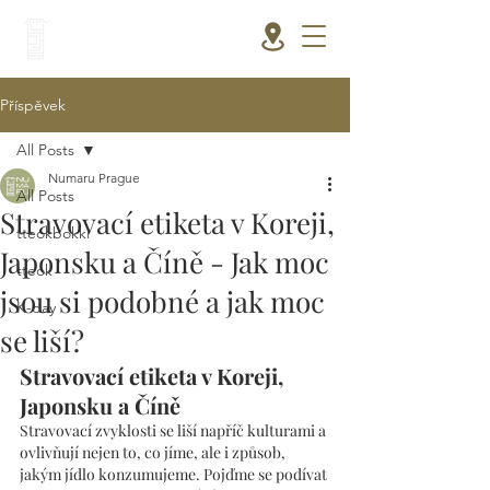
Příspěvek
All Posts
Numaru Prague
All Posts
Stravovací etiketa v Koreji,
tteokbokki
Japonsku a Číně - Jak moc
tteok
jsou si podobné a jak moc
K-day
se liší?
Stravovací etiketa v Koreji, 
Japonsku a Číně
Stravovací zvyklosti se liší napříč kulturami a 
ovlivňují nejen to, co jíme, ale i způsob, 
jakým jídlo konzumujeme. Pojďme se podívat 